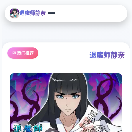
退魔师静奈
🥁 热门推荐
退魔师静奈