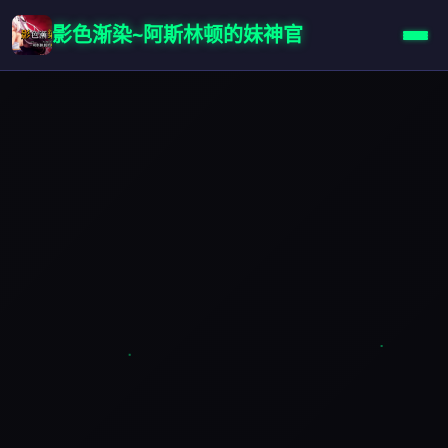
影色渐染~阿斯林顿的妹神官