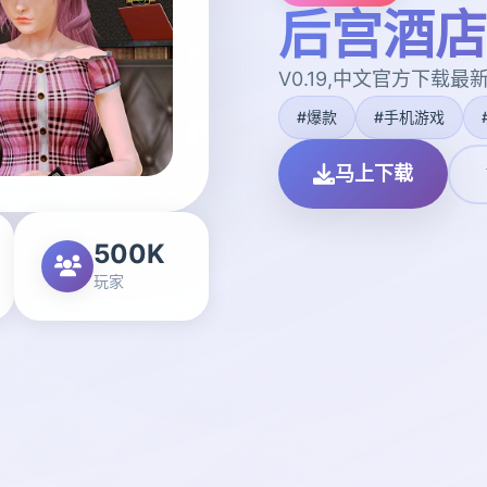
后宫酒店|H
V0.19,中文官方下载最
#爆款
#手机游戏
马上下载
500K
玩家