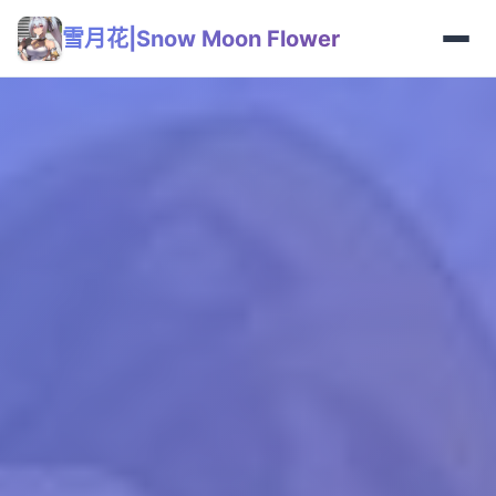
雪月花|Snow Moon Flower